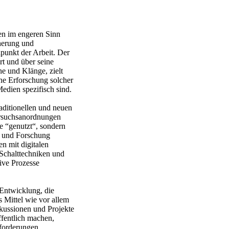
en im engeren Sinn
cherung und
punkt der Arbeit. Der
rt und über seine
e und Klänge, zielt
ine Erforschung solcher
edien spezifisch sind.
aditionellen und neuen
ersuchsanordnungen
e “genutzt“, sondern
e und Forschung
n mit digitalen
 Schalttechniken und
ive Prozesse
 Entwicklung, die
 Mittel wie vor allem
kussionen und Projekte
ffentlich machen,
nforderungen