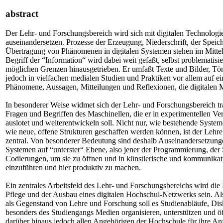
abstract
Der Lehr- und Forschungsbereich wird sich mit digitalen Technologi
auseinandersetzen. Prozesse der Erzeugung, Niederschrift, der Spei
Übertragung von Phänomenen in digitalen Systemen stehen im Mittel
Begriff der “Information“ wird dabei weit gefaßt, selbst problematisie
möglichen Grenzen hinausgetrieben. Er umfaßt Texte und Bilder, Tön
jedoch in vielfachen medialen Studien und Praktiken vor allem auf e
Phänomene, Aussagen, Mitteilungen und Reflexionen, die digitalen M
In besonderer Weise widmet sich der Lehr- und Forschungsbereich tr
Fragen und Begriffen des Maschinellen, die er in experimentellen V
auslotet und weiterentwickeln soll. Nicht nur, wie bestehende System
wie neue, offene Strukturen geschaffen werden können, ist der Lehr
zentral. Von besonderer Bedeutung sind deshalb Auseinandersetzunge
Systemen auf “unterster“ Ebene, also jener der Programmierung, der
Codierungen, um sie zu öffnen und in künstlerische und kommunikat
einzuführen und hier produktiv zu machen.
Ein zentrales Arbeitsfeld des Lehr- und Forschungsbereichs wird die
Pflege und der Ausbau eines digitalen Hochschul-Netzwerks sein. Als
als Gegenstand von Lehre und Forschung soll es Studienabläufe, Dis
besonders des Studiengangs Medien organisieren, unterstützen und ö
darüber hinaus jedoch allen Angehörigen der Hochschule für ihre A